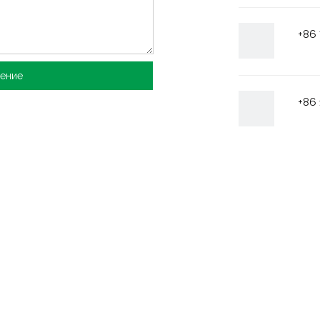
+86 
рение
+86 