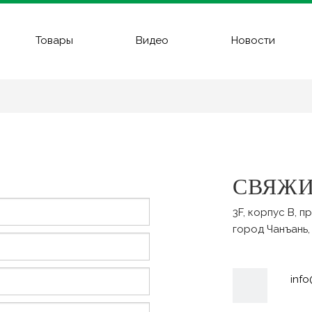
Товары
Видео
Новости
СВЯЖИ
3F, корпус B, 
город Чанъань,
inf