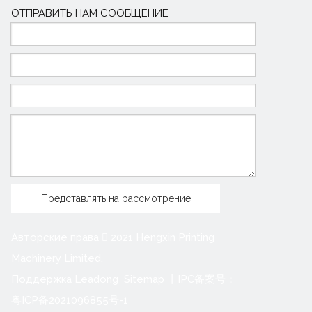
ОТПРАВИТЬ НАМ СООБЩЕНИЕ
Представлять на рассмотрение
Авторские права
2021 Hengxin Printing

Machinery Limited.
Поддержка
Leadong
Sitemap
丨IPC备案号：
粤ICP备2021096855号-1