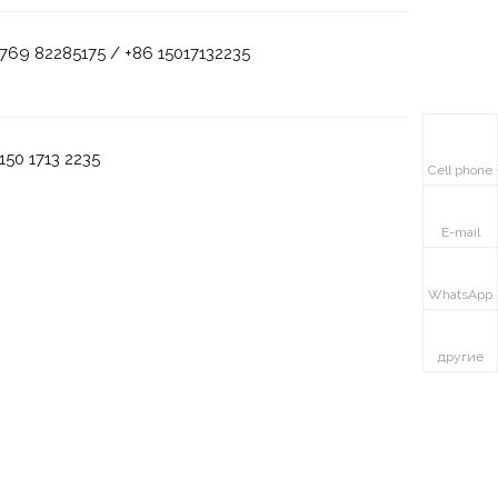
769 82285175 / +86 15017132235
150 1713 2235
Cell phone
E-mail
WhatsApp
другие