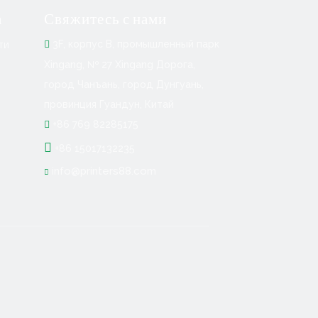
а
Свяжитесь с нами
ти
3F, корпус B, промышленный парк

Xingang, № 27 Xingang Дорога,
город Чанъань, город Дунгуань,
провинция Гуандун, Китай
+86 769 82285175


+86 15017132235
info@printers88.com
